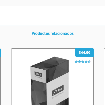
Productos relacionados
$
44.00
Valorado
con
4.33
de 5