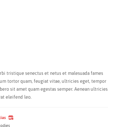
bi tristique senectus et netus et malesuada fames
lum tortor quam, feugiat vitae, ultricies eget, tempor
libero sit amet quam egestas semper. Aenean ultricies
rat eleifend leo.
cias
odies