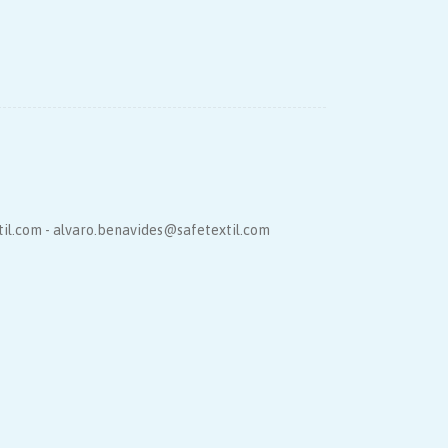
il.com - alvaro.benavides@safetextil.com