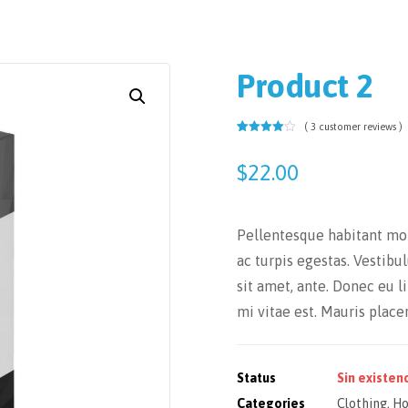
Product 2
Enlarge the image
( 3 customer reviews )
Valorado
3
con
4.00
de 5 en
$
22.00
base a
valoracion
es de
clientes
Pellentesque habitant mor
ac turpis egestas. Vestibu
sit amet, ante. Donec eu 
mi vitae est. Mauris place
Status
Sin existen
Categories
Clothing
,
Ho