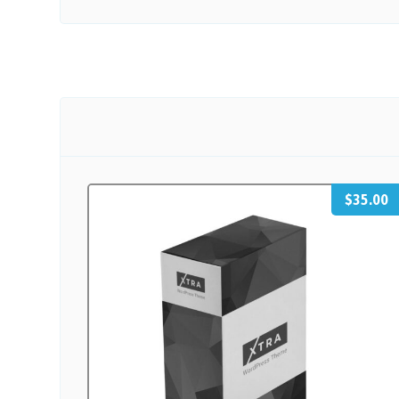
$
35.00