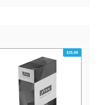
$
35.00